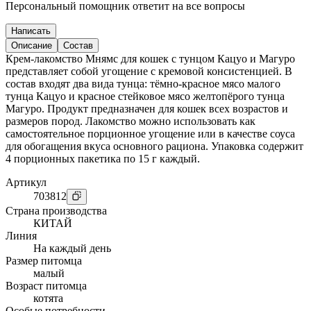
Персональный помощник ответит на все вопросы
Написать
Описание
Состав
Крем-лакомство Мнямс для кошек с тунцом Кацуо и Магуро
представляет собой угощение с кремовой консистенцией. В
состав входят два вида тунца: тёмно-красное мясо малого
тунца Кацуо и красное стейковое мясо желтопёрого тунца
Магуро. Продукт предназначен для кошек всех возрастов и
размеров пород. Лакомство можно использовать как
самостоятельное порционное угощение или в качестве соуса
для обогащения вкуса основного рациона. Упаковка содержит
4 порционных пакетика по 15 г каждый.
Артикул
703812
Страна производства
КИТАЙ
Линия
На каждый день
Размер питомца
малый
Возраст питомца
котята
Особые потребности